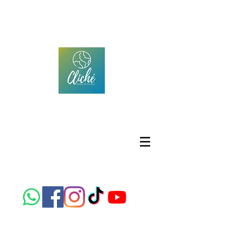
CLICHÉ IDIOMAS
Centro de idiomas
Emplacement: Calle República de Brasil 306, Col.
Panamericana, Chihuahua, Chih.