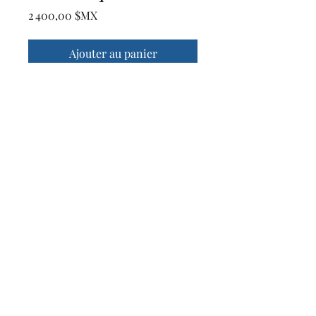
Prix
2 400,00 $MX
Ajouter au panier
Cliché idiomas
Tél. :
+52
(614) 362 3925
+52 (614) 229 4353
©2022 par Cliché Idiomas. Fièrement créé avec
Wix.com