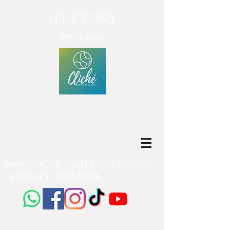
CLICHÉ IDIOMAS
Centro de idiomas
Emplacement: Calle República de Brasil 306, Col.
Panamericana, Chihuahua, Chih.