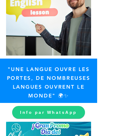
"UNE LANGUE OUVRE LES
PORTES, DE NOMBREUSES
LANGUES OUVRENT LE
MONDE" 🌍✨
Info par WhatsApp