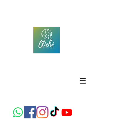
CLICHÉ IDIOMAS
Centro de idiomas
Emplacement: Calle República de Brasil 306, Col.
Panamericana, Chihuahua, Chih.