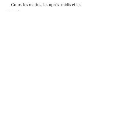
Cours les matins, les après-midis et les
samedis.
Cours privés.
Cours axés sur la conversation.
Méthodologie propre.
Classe d'essai GRATUITE.