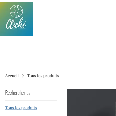
CLICHÉ IDIOMAS
Centro de idiomas
Emplacement: Calle República de Brasil 306, Col.
Langues
Panamericana, Chihuahua, Chih.
Accueil
Tous les produits
Rechercher par
Tous les produits