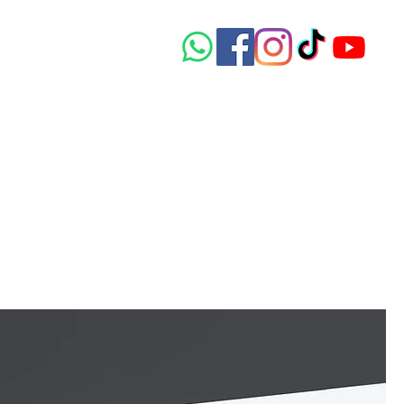
teforme Numérique
Le français en France
Más