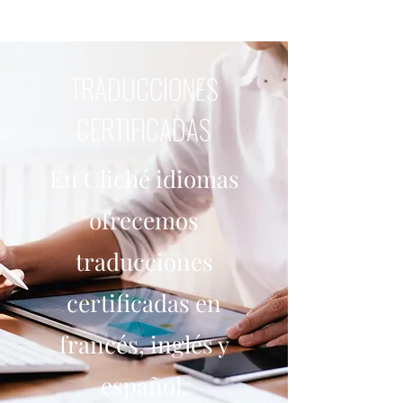
TRADUCCIONES
CERTIFICADAS
En Cliché idiomas
ofrecemos
traducciones
certificadas en
francés, inglés y
español.