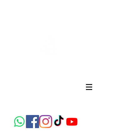
CLICHÉ IDIOMAS
Centro de idiomas
Ubicación; Calle República de Brasil 306, Col.
Panamericana, Chihuahua, Chih.